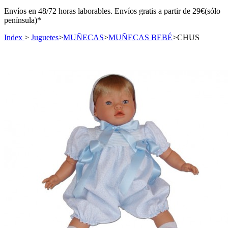
Envíos en 48/72 horas laborables. Envíos gratis a partir de 29€(sólo
península)*
Index
>
Juguetes
>
MUÑECAS
>
MUÑECAS BEBÉ
>
CHUS