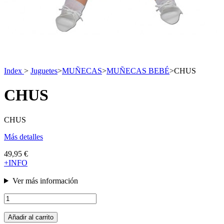
Index
>
Juguetes
>
MUÑECAS
>
MUÑECAS BEBÉ
>
CHUS
CHUS
CHUS
Más detalles
49,95 €
+INFO
Ver más información
Añadir al carrito