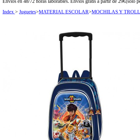
Envíos en 48/72 horas laborables. Envíos gratis a partir de 29€(sólo p
Index
>
Juguetes
>
MATERIAL ESCOLAR
>
MOCHILAS Y TROL