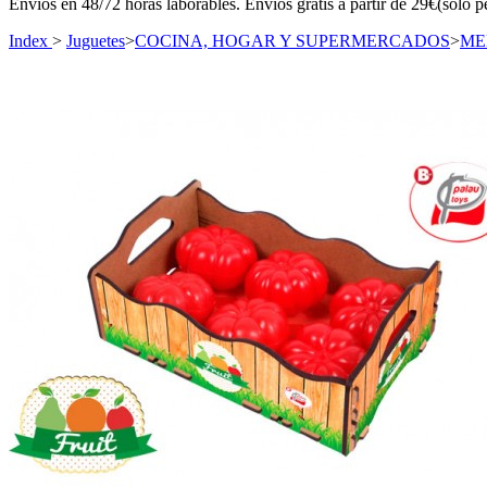
Envíos en 48/72 horas laborables. Envíos gratis a partir de 29€(sólo p
Index
>
Juguetes
>
COCINA, HOGAR Y SUPERMERCADOS
>
ME