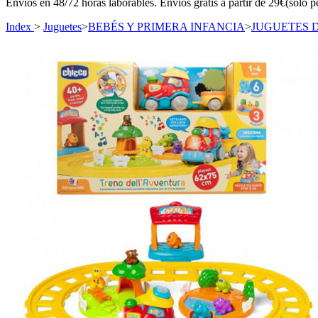
Envíos en 48/72 horas laborables. Envíos gratis a partir de 29€(sólo p
Index
>
Juguetes
>
BEBÉS Y PRIMERA INFANCIA
>
JUGUETES 