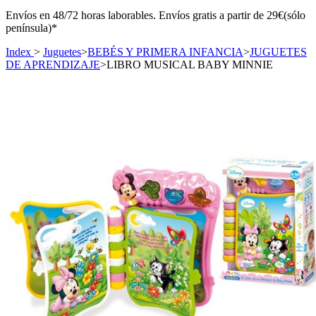
Envíos en 48/72 horas laborables. Envíos gratis a partir de 29€(sólo
península)*
Index
>
Juguetes
>
BEBÉS Y PRIMERA INFANCIA
>
JUGUETES
DE APRENDIZAJE
>
LIBRO MUSICAL BABY MINNIE