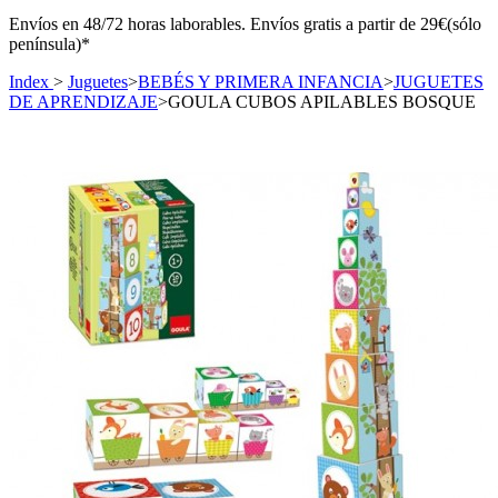
Envíos en 48/72 horas laborables. Envíos gratis a partir de 29€(sólo
península)*
Index
>
Juguetes
>
BEBÉS Y PRIMERA INFANCIA
>
JUGUETES
DE APRENDIZAJE
>
GOULA CUBOS APILABLES BOSQUE