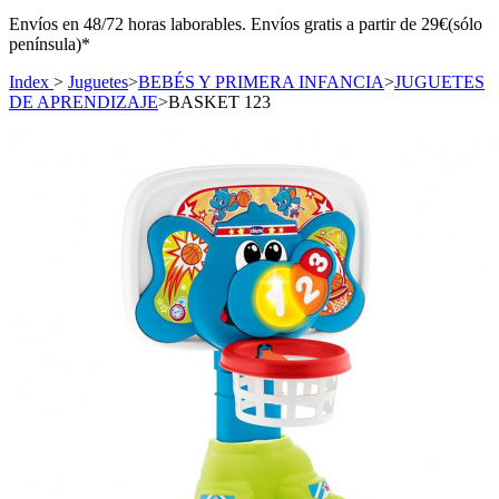
Envíos en 48/72 horas laborables. Envíos gratis a partir de 29€(sólo
península)*
Index
>
Juguetes
>
BEBÉS Y PRIMERA INFANCIA
>
JUGUETES
DE APRENDIZAJE
>
BASKET 123