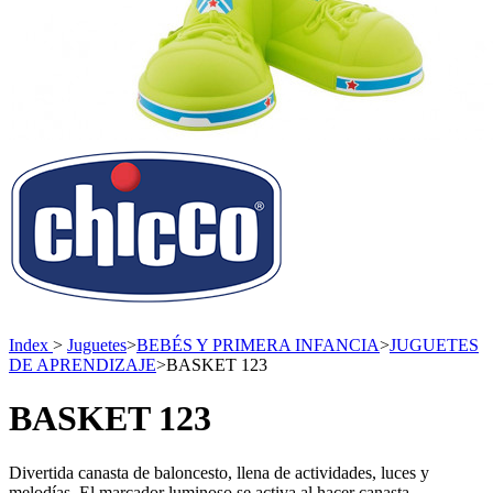
Index
>
Juguetes
>
BEBÉS Y PRIMERA INFANCIA
>
JUGUETES
DE APRENDIZAJE
>
BASKET 123
BASKET 123
Divertida canasta de baloncesto, llena de actividades, luces y
melodías. El marcador luminoso se activa al hacer canasta,