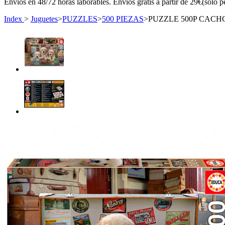
Envíos en 48/72 horas laborables. Envíos gratis a partir de 29€(sólo p
Index
>
Juguetes
>
PUZZLES
>
500 PIEZAS
>
PUZZLE 500P CACH