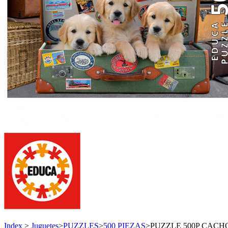
Index
>
Juguetes
>
PUZZLES
>
500 PIEZAS
>
PUZZLE 500P CACH