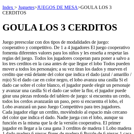
Index
>
Juguetes
>
JUEGOS DE MESA
>
GOULA LOS 3
CERDITOS
GOULA LOS 3 CERDITOS
Juego preescolar con dos tipos de modalidades de juego:
cooperativo y competitivo. De 1 a 4 jugadores El juego cooperativo
fomenta diferentes valores para los niños y les enseña a respetar las
reglas del juego. Todos los jugadores cooperan para poner a salvo a
los tres cerditos en la casa antes de que llegue el lobo Todos pueden
mover a todos los personajes; a su vez tiran los dados y mueven el
cerdito que está delante del color que indica el dado (azul / amarillo /
rojo) Si el dado cae en color negro, el lobo avanza una casilla Si el
dado cae sobre el color blanco, el jugador puede elegir un personaje
y avanzar una casilla Si el dado cae sobre la flor, el jugador puede
girar una piezas redonda del tablero de juego: si encuentra un cerdo,
todos los cerdos avanzarán un paso, pero si encuentra el lobo, el
Lobo avanzará un paso Juego Competitivo para tres jugadores.
Cada jugador elige un cerdito, moviéndolo al espacio más cercano
del color que indica el dado. Nadie juega con el lobo, aunque su
función es la misma que la de la versión cooperativa. El primer
jugador en llegar a la casa gana 3 cerditos de madera 1 Lobo madera
1 dado madera 6 piezas flores de madera 6 Puzzle de 6 piezas 1 casa