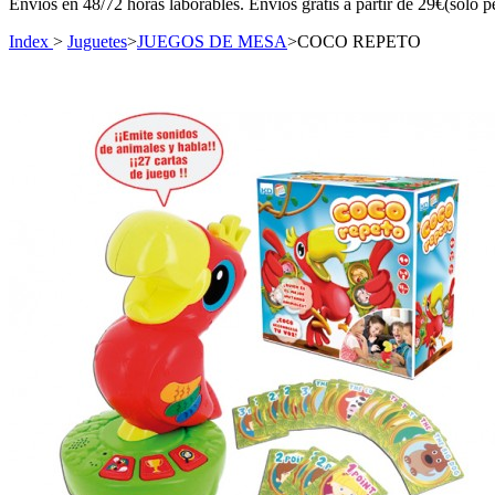
Envíos en 48/72 horas laborables. Envíos gratis a partir de 29€(sólo p
Index
>
Juguetes
>
JUEGOS DE MESA
>
COCO REPETO