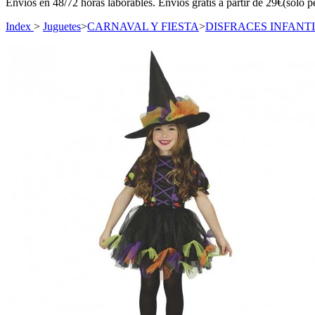
Envíos en 48/72 horas laborables. Envíos gratis a partir de 29€(sólo p
Index
>
Juguetes
>
CARNAVAL Y FIESTA
>
DISFRACES INFANT