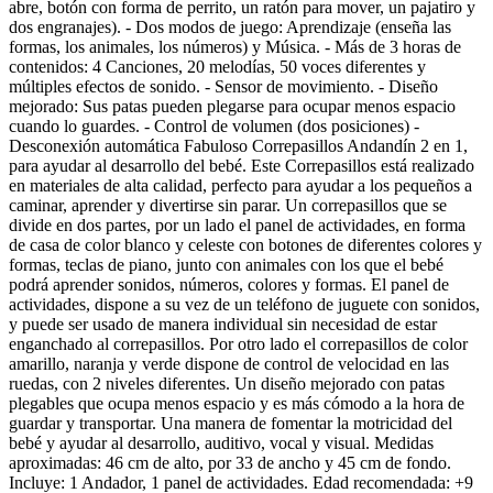
abre, botón con forma de perrito, un ratón para mover, un pajatiro y
dos engranajes). - Dos modos de juego: Aprendizaje (enseña las
formas, los animales, los números) y Música. - Más de 3 horas de
contenidos: 4 Canciones, 20 melodías, 50 voces diferentes y
múltiples efectos de sonido. - Sensor de movimiento. - Diseño
mejorado: Sus patas pueden plegarse para ocupar menos espacio
cuando lo guardes. - Control de volumen (dos posiciones) -
Desconexión automática Fabuloso Correpasillos Andandín 2 en 1,
para ayudar al desarrollo del bebé. Este Correpasillos está realizado
en materiales de alta calidad, perfecto para ayudar a los pequeños a
caminar, aprender y divertirse sin parar. Un correpasillos que se
divide en dos partes, por un lado el panel de actividades, en forma
de casa de color blanco y celeste con botones de diferentes colores y
formas, teclas de piano, junto con animales con los que el bebé
podrá aprender sonidos, números, colores y formas. El panel de
actividades, dispone a su vez de un teléfono de juguete con sonidos,
y puede ser usado de manera individual sin necesidad de estar
enganchado al correpasillos. Por otro lado el correpasillos de color
amarillo, naranja y verde dispone de control de velocidad en las
ruedas, con 2 niveles diferentes. Un diseño mejorado con patas
plegables que ocupa menos espacio y es más cómodo a la hora de
guardar y transportar. Una manera de fomentar la motricidad del
bebé y ayudar al desarrollo, auditivo, vocal y visual. Medidas
aproximadas: 46 cm de alto, por 33 de ancho y 45 cm de fondo.
Incluye: 1 Andador, 1 panel de actividades. Edad recomendada: +9