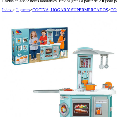
Envíos en 48/72 horas laborables. Envíos gratis a partir de 29€(sólo p
Index
>
Juguetes
>
COCINA, HOGAR Y SUPERMERCADOS
>
CO