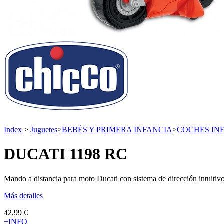
Index
>
Juguetes
>
BEBÉS Y PRIMERA INFANCIA
>
COCHES INF
DUCATI 1198 RC
Mando a distancia para moto Ducati con sistema de dirección intuitivo 
Más detalles
42,99 €
+INFO