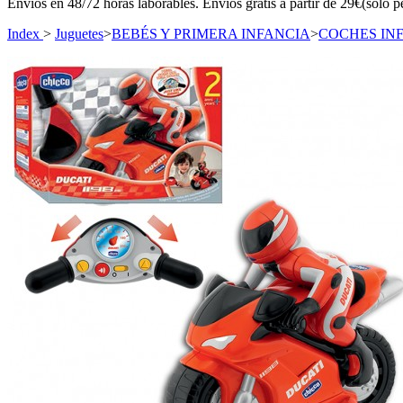
Envíos en 48/72 horas laborables. Envíos gratis a partir de 29€(sólo p
Index
>
Juguetes
>
BEBÉS Y PRIMERA INFANCIA
>
COCHES INF