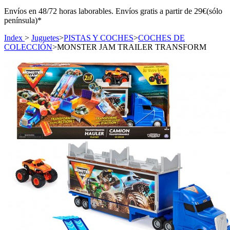
Envíos en 48/72 horas laborables. Envíos gratis a partir de 29€(sólo
península)*
Index
>
Juguetes
>
PISTAS Y COCHES
>
COCHES DE
COLECCIÓN
>
MONSTER JAM TRAILER TRANSFORM