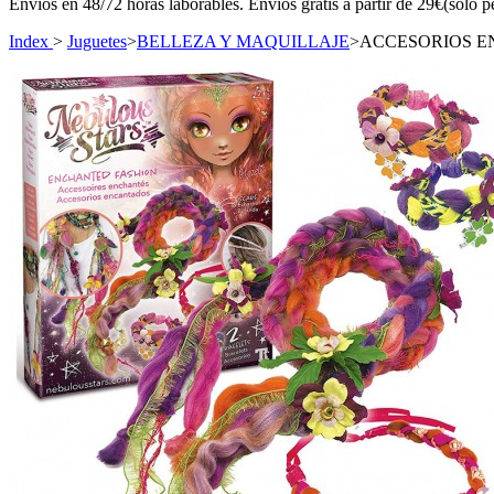
Envíos en 48/72 horas laborables. Envíos gratis a partir de 29€(sólo p
Index
>
Juguetes
>
BELLEZA Y MAQUILLAJE
>
ACCESORIOS 