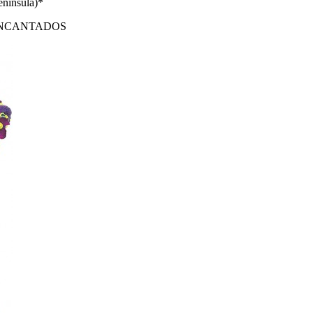
enínsula)*
ENCANTADOS