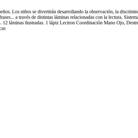
eños. Los niños se divertirán desarrollando la observación, la discrimi
s frases... a través de distintas láminas relacionadas con la lectura. Sis
ido. 12 láminas ilustradas. 1 lápiz Lectron Coordinación Mano Ojo, Dest
cas