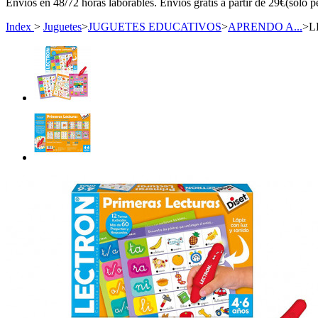
Envíos en 48/72 horas laborables. Envíos gratis a partir de 29€(sólo p
Index
>
Juguetes
>
JUGUETES EDUCATIVOS
>
APRENDO A...
>
L