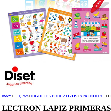
Index
>
Juguetes
>
JUGUETES EDUCATIVOS
>
APRENDO A...
>
L
LECTRON LAPIZ PRIMERA