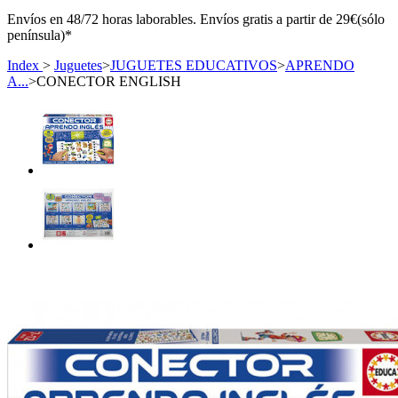
Envíos en 48/72 horas laborables. Envíos gratis a partir de 29€(sólo
península)*
Index
>
Juguetes
>
JUGUETES EDUCATIVOS
>
APRENDO
A...
>
CONECTOR ENGLISH