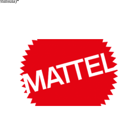
enínsula)*