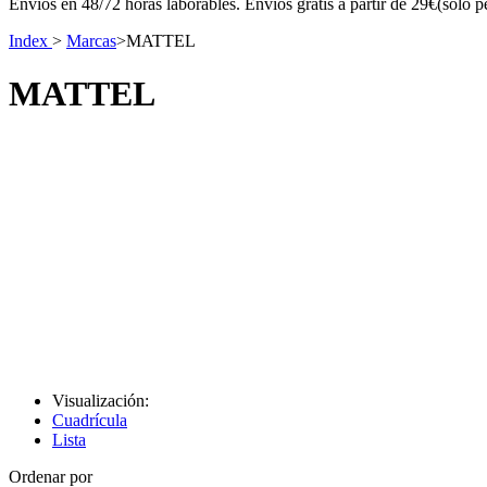
Envíos en 48/72 horas laborables. Envíos gratis a partir de 29€(sólo p
Index
>
Marcas
>
MATTEL
MATTEL
Visualización:
Cuadrícula
Lista
Ordenar por