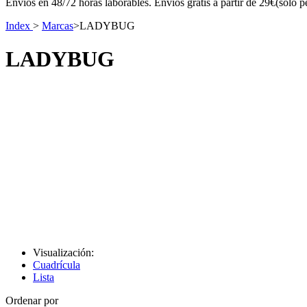
Envíos en 48/72 horas laborables. Envíos gratis a partir de 29€(sólo p
Index
>
Marcas
>
LADYBUG
LADYBUG
Visualización:
Cuadrícula
Lista
Ordenar por