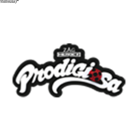
enínsula)*